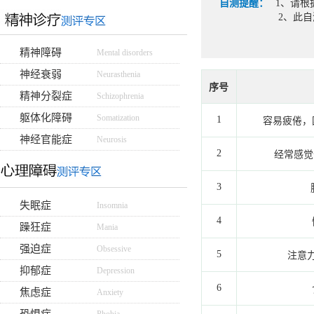
自测提醒：
1、请根
2、此
精神障碍
Mental disorders
神经衰弱
Neurasthenia
序号
精神分裂症
Schizophrenia
躯体化障碍
Somatization
1
容易疲倦，
神经官能症
Neurosis
2
经常感觉
3
失眠症
Insomnia
4
躁狂症
Mania
强迫症
Obsessive
5
注意
抑郁症
Depression
6
焦虑症
Anxiety