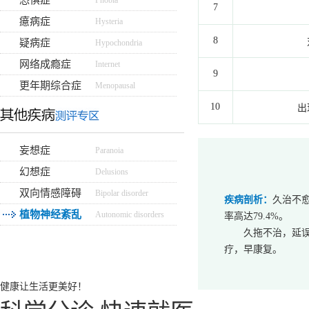
恐惧症
Phobia
7
癔病症
Hysteria
8
疑病症
Hypochondria
网络成瘾症
Internet
9
更年期综合症
Menopausal
10
出
妄想症
Paranoia
幻想症
Delusions
双向情感障碍
Bipolar disorder
疾病剖析：
久治不
植物神经紊乱
Autonomic disorders
率高达79.4%。
久拖不治，延
疗，早康复。
健康让生活更美好！