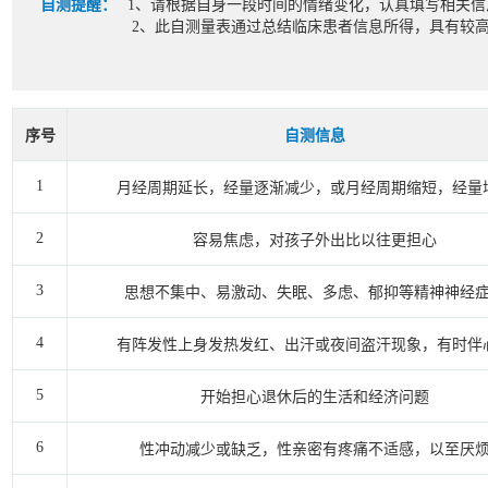
自测提醒：
1、请根据自身一段时间的情绪变化，认真填写相关信
2、此自测量表通过总结临床患者信息所得，具有较
序号
自测信息
1
月经周期延长，经量逐渐减少，或月经周期缩短，经量
2
容易焦虑，对孩子外出比以往更担心
3
思想不集中、易激动、失眠、多虑、郁抑等精神神经
4
有阵发性上身发热发红、出汗或夜间盗汗现象，有时伴
5
开始担心退休后的生活和经济问题
6
性冲动减少或缺乏，性亲密有疼痛不适感，以至厌