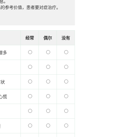
息。
高的参考价值，患者要对症治疗。
经常
偶尔
没有
增多
症状
心慌
烦