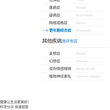
恐惧症
Phobia
癔病症
Hysteria
疑病症
Hypochondria
网络成瘾症
Internet
更年期综合症
Menopausal
妄想症
Paranoia
幻想症
Delusions
双向情感障碍
Bipolar disorder
植物神经紊乱
Autonomic disorders
健康让生活更美好！
科学分诊 快速就医