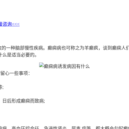
接咨询<<<
致的一种脑部慢性疾病。癫痫病也可称之为羊癫疯，谈到癫痫人
什么是适当必要的。
留心一些事项：
;
日后形成癫痫而致病;
、高血压综合征、急进性肾炎、尿毒 症等，都大概会勾起癫痫