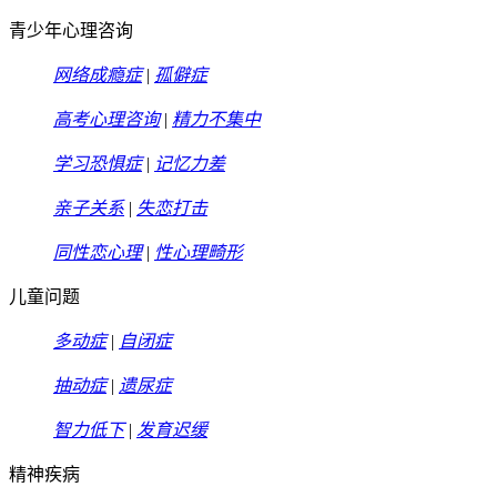
青少年心理咨询
网络成瘾症
|
孤僻症
高考心理咨询
|
精力不集中
学习恐惧症
|
记忆力差
亲子关系
|
失恋打击
同性恋心理
|
性心理畸形
儿童问题
多动症
|
自闭症
抽动症
|
遗尿症
智力低下
|
发育迟缓
精神疾病