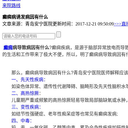
来院路线
癫痫病诱发病因有什么
文章来源：青岛安宁医院
更新时间：2017-12-21 09:50:09
>>>直
癫痫
病导致病因有什么
?癫痫疾病，是源于脑部异常放电而导
的生活和工作带来了极大不便，所以，明了癫痫病导致病因有
那么，癫痫病导致病因有什么?青岛安宁医院医师解释应该
一、先天性疾病：
如染色体异常、遗传性代谢障碍、脑畸形及先天性脑积水等
二、高热惊厥
：
儿童期严重或频繁的高热惊厥轻易导致局部脑缺氧或水肿，
三、变性疾病：
如结节性强硬症、老年性痴呆症等也常见有癫痫发病;
四、中毒：
铅、汞、一氧化碳、乙醇等中毒，累及全身性疾病如肝性脑病