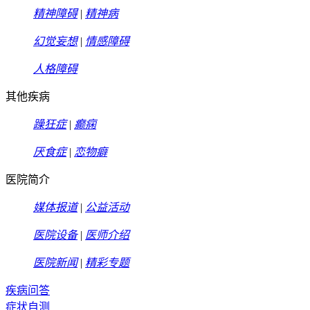
精神障碍
|
精神病
幻觉妄想
|
情感障碍
人格障碍
其他疾病
躁狂症
|
癫痫
厌食症
|
恋物癖
医院简介
媒体报道
|
公益活动
医院设备
|
医师介绍
医院新闻
|
精彩专题
疾病问答
症状自测