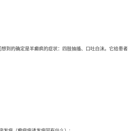
们想到的确定是羊癫疯的症状：四肢抽搐、口吐白沫。它给患者
发病（癫痫病诱发病因有什么）;