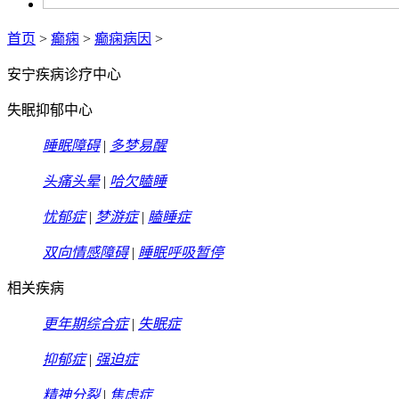
首页
>
癫痫
>
癫痫病因
>
安宁疾病诊疗中心
失眠抑郁中心
睡眠障碍
|
多梦易醒
头痛头晕
|
哈欠瞌睡
忧郁症
|
梦游症
|
瞌睡症
双向情感障碍
|
睡眠呼吸暂停
相关疾病
更年期综合症
|
失眠症
抑郁症
|
强迫症
精神分裂
|
焦虑症