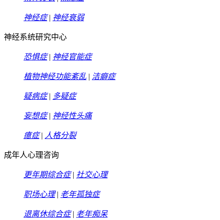
神经症
|
神经衰弱
神经系统研究中心
恐惧症
|
神经官能症
植物神经功能紊乱
|
洁癖症
疑病症
|
多疑症
妄想症
|
神经性头痛
癔症
|
人格分裂
成年人心理咨询
更年期综合症
|
社交心理
职场心理
|
老年孤独症
退离休综合症
|
老年痴呆