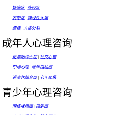
疑病症
|
多疑症
妄想症
|
神经性头痛
癔症
|
人格分裂
成年人心理咨询
更年期综合症
|
社交心理
职场心理
|
老年孤独症
退离休综合症
|
老年痴呆
青少年心理咨询
网络成瘾症
|
孤僻症