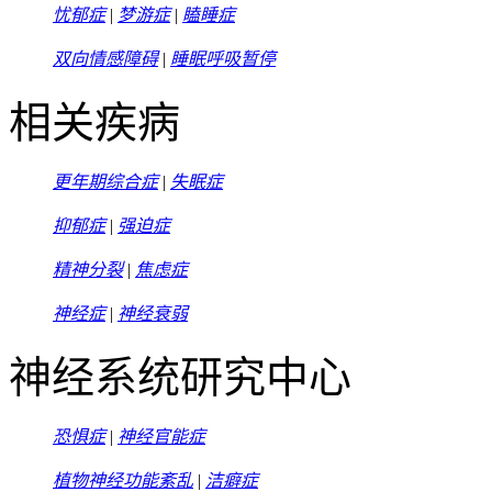
忧郁症
|
梦游症
|
瞌睡症
双向情感障碍
|
睡眠呼吸暂停
相关疾病
更年期综合症
|
失眠症
抑郁症
|
强迫症
精神分裂
|
焦虑症
神经症
|
神经衰弱
神经系统研究中心
恐惧症
|
神经官能症
植物神经功能紊乱
|
洁癖症