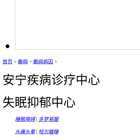
首页
>
癫痫
>
癫痫病因
>
安宁疾病诊疗中心
失眠抑郁中心
睡眠障碍
|
多梦易醒
头痛头晕
|
哈欠瞌睡