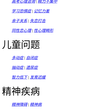
高考心理咨询
|
精力不集中
学习恐惧症
|
记忆力差
亲子关系
|
失恋打击
同性恋心理
|
性心理畸形
儿童问题
多动症
|
自闭症
抽动症
|
遗尿症
智力低下
|
发育迟缓
精神疾病
精神障碍
|
精神病