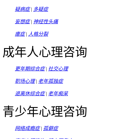
疑病症
|
多疑症
妄想症
|
神经性头痛
癔症
|
人格分裂
成年人心理咨询
更年期综合症
|
社交心理
职场心理
|
老年孤独症
退离休综合症
|
老年痴呆
青少年心理咨询
网络成瘾症
|
孤僻症