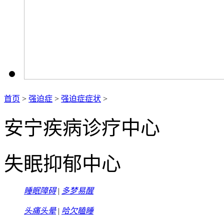
首页
>
强迫症
>
强迫症症状
>
安宁疾病诊疗中心
失眠抑郁中心
睡眠障碍
|
多梦易醒
头痛头晕
|
哈欠瞌睡