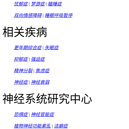
忧郁症
|
梦游症
|
瞌睡症
双向情感障碍
|
睡眠呼吸暂停
相关疾病
更年期综合症
|
失眠症
抑郁症
|
强迫症
精神分裂
|
焦虑症
神经症
|
神经衰弱
神经系统研究中心
恐惧症
|
神经官能症
植物神经功能紊乱
|
洁癖症