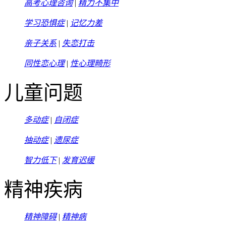
高考心理咨询
|
精力不集中
学习恐惧症
|
记忆力差
亲子关系
|
失恋打击
同性恋心理
|
性心理畸形
儿童问题
多动症
|
自闭症
抽动症
|
遗尿症
智力低下
|
发育迟缓
精神疾病
精神障碍
|
精神病