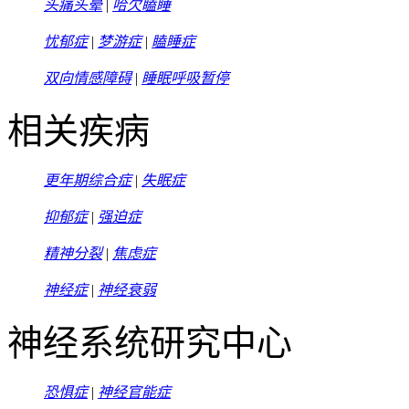
头痛头晕
|
哈欠瞌睡
忧郁症
|
梦游症
|
瞌睡症
双向情感障碍
|
睡眠呼吸暂停
相关疾病
更年期综合症
|
失眠症
抑郁症
|
强迫症
精神分裂
|
焦虑症
神经症
|
神经衰弱
神经系统研究中心
恐惧症
|
神经官能症