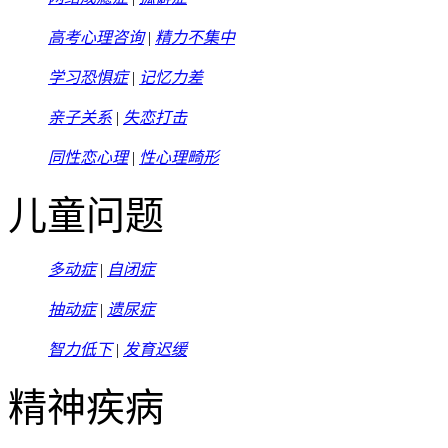
高考心理咨询
|
精力不集中
学习恐惧症
|
记忆力差
亲子关系
|
失恋打击
同性恋心理
|
性心理畸形
儿童问题
多动症
|
自闭症
抽动症
|
遗尿症
智力低下
|
发育迟缓
精神疾病