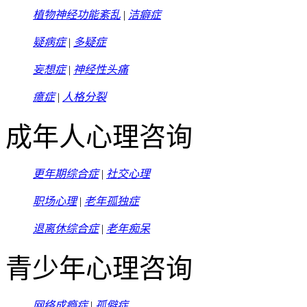
植物神经功能紊乱
|
洁癖症
疑病症
|
多疑症
妄想症
|
神经性头痛
癔症
|
人格分裂
成年人心理咨询
更年期综合症
|
社交心理
职场心理
|
老年孤独症
退离休综合症
|
老年痴呆
青少年心理咨询
网络成瘾症
|
孤僻症