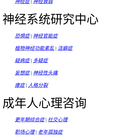
神经症
|
神经衰弱
神经系统研究中心
恐惧症
|
神经官能症
植物神经功能紊乱
|
洁癖症
疑病症
|
多疑症
妄想症
|
神经性头痛
癔症
|
人格分裂
成年人心理咨询
更年期综合症
|
社交心理
职场心理
|
老年孤独症