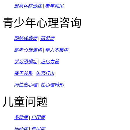
退离休综合症
|
老年痴呆
青少年心理咨询
网络成瘾症
|
孤僻症
高考心理咨询
|
精力不集中
学习恐惧症
|
记忆力差
亲子关系
|
失恋打击
同性恋心理
|
性心理畸形
儿童问题
多动症
|
自闭症
抽动症
|
遗尿症