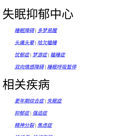
失眠抑郁中心
睡眠障碍
|
多梦易醒
头痛头晕
|
哈欠瞌睡
忧郁症
|
梦游症
|
瞌睡症
双向情感障碍
|
睡眠呼吸暂停
相关疾病
更年期综合症
|
失眠症
抑郁症
|
强迫症
精神分裂
|
焦虑症